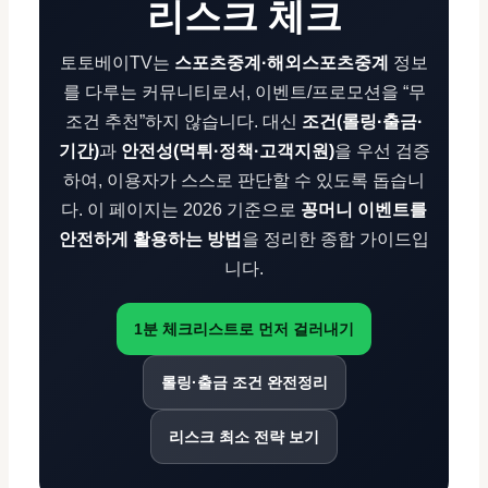
리스크 체크
토토베이TV는
스포츠중계·해외스포츠중계
정보
를 다루는 커뮤니티로서, 이벤트/프로모션을 “무
조건 추천”하지 않습니다. 대신
조건(롤링·출금·
기간)
과
안전성(먹튀·정책·고객지원)
을 우선 검증
하여, 이용자가 스스로 판단할 수 있도록 돕습니
다. 이 페이지는 2026 기준으로
꽁머니 이벤트를
안전하게 활용하는 방법
을 정리한 종합 가이드입
니다.
1분 체크리스트로 먼저 걸러내기
롤링·출금 조건 완전정리
리스크 최소 전략 보기