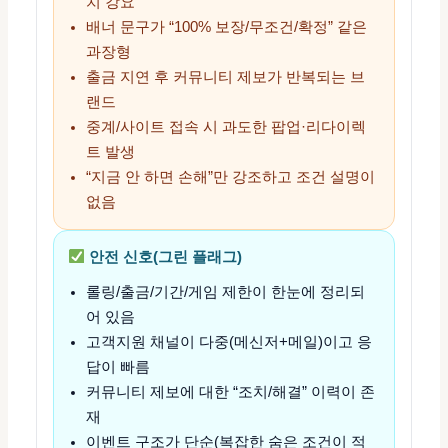
치 강요
배너 문구가 “100% 보장/무조건/확정” 같은
과장형
출금 지연 후 커뮤니티 제보가 반복되는 브
랜드
중계/사이트 접속 시 과도한 팝업·리다이렉
트 발생
“지금 안 하면 손해”만 강조하고 조건 설명이
없음
안전 신호(그린 플래그)
롤링/출금/기간/게임 제한이 한눈에 정리되
어 있음
고객지원 채널이 다중(메신저+메일)이고 응
답이 빠름
커뮤니티 제보에 대한 “조치/해결” 이력이 존
재
이벤트 구조가 단순(복잡한 숨은 조건이 적