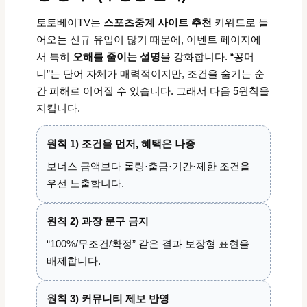
토토베이TV는
스포츠중계 사이트 추천
키워드로 들
어오는 신규 유입이 많기 때문에, 이벤트 페이지에
서 특히
오해를 줄이는 설명
을 강화합니다. “꽁머
니”는 단어 자체가 매력적이지만, 조건을 숨기는 순
간 피해로 이어질 수 있습니다. 그래서 다음 5원칙을
지킵니다.
원칙 1) 조건을 먼저, 혜택은 나중
보너스 금액보다 롤링·출금·기간·제한 조건을
우선 노출합니다.
원칙 2) 과장 문구 금지
“100%/무조건/확정” 같은 결과 보장형 표현을
배제합니다.
원칙 3) 커뮤니티 제보 반영