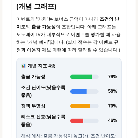
(개념 그래프)
이벤트의 “가치”는 보너스 금액이 아니라
조건의 난
이도
와
출금 가능성
의 조합입니다. 아래 그래프는
토토베이TV가 내부적으로 이벤트를 평가할 때 사용
하는 “개념 예시”입니다. (실제 점수는 각 이벤트 규
정과 이용자 제보 패턴에 따라 달라질 수 있습니다.)
개념 지표 4종
출금 가능성
76%
조건 난이도(낮을수록
58%
좋음)
정책 투명성
70%
리스크 신호(낮을수록
46%
좋음)
해석 예시: 출금 가능성이 높고(↑), 조건 난이도·