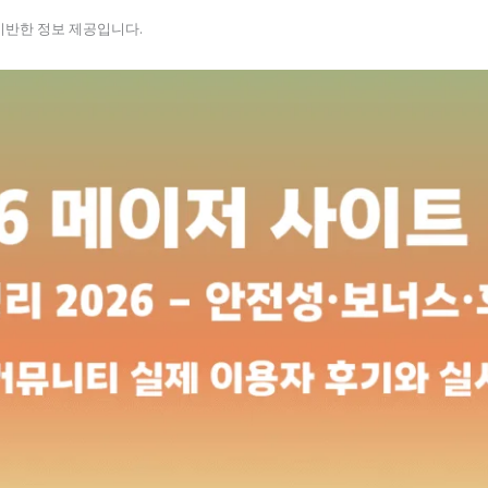
 기반한 정보 제공입니다.