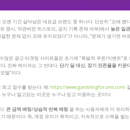
오랜 기간 살아남은 대표급 브랜드 중 하나다. 단순히 “오래 됐다
사유 명시, 약관버전 히스토리, 공지 기록 존재 여부)에서
높은 일
“자잘한 문제 없이 오래 유지되었다”가 아니라, “문제가 생기면 바
 수많은 광고 타겟팅 사이트들은 초기에 “폭발적 쿠폰/이벤트”로 
. 진짜 메이저는 그 반대다.
단기 딜 대신, 장기 잔존율을 키운다
 모델”이다.
최고 점수를 받는다. 예:
https://www.gamblingforums.com/
같
. 누구나 알고있는 이곳은 누구나 믿고 이용하는 곳이다
다.
큰 금액 베팅/상습적 반복 베팅
을 하는 사용자에게 더 유리하
오기 때문이다. 즉, 계정 유지가 목적이고, 지속적으로 스택을 