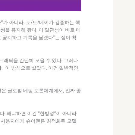
”가 아니라, 토/토/베이가 검증하는 핵
관성
을 유지해 왔다. 이 일관성이 바로 메
로 공지하고 기록을 남겼다”는 점이 확
트래픽을 간단히 모을 수 있다. 그러나
.
이 방식으로 살았다. 이건 일반적인
은 글로벌 베팅 토론체계에서, 진짜 좋
다. 왜냐하면 이건 “한방성”이 아니라
쌓는 사용자에게 슈어맨은 최적화된 모델