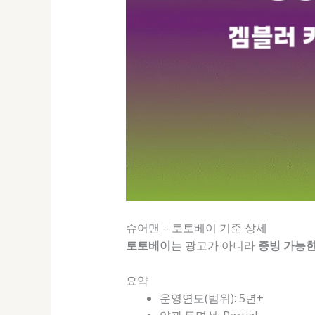
슈어맨 – 토토베이 기준 상세
토토베이
는 광고가 아니라
증빙 가능
요약
운영연도(범위): 5년+