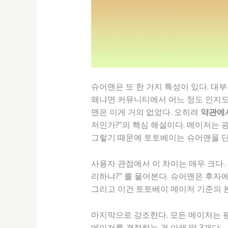
슈어맨은 또 한 가지 특성이 있다. 대
왜냐면 커뮤니티에서 어느 정도 인지도
맨은 이게 거의 없었다. 오히려
약관에서
저인가?”의 핵심 해설이다. 메이저는 
그렇기 때문에 토토베이는 슈어맨을 단순
사용자 관점에서 이 차이는 매우 크다. 
리하냐?” 를 물어본다. 슈어맨은 후자에
그리고 이건 토토베이 메이저 기준의 
마지막으로 강조한다. 모든 메이저는 평
메이저를 결정하는 건 아래 딱 3개다: