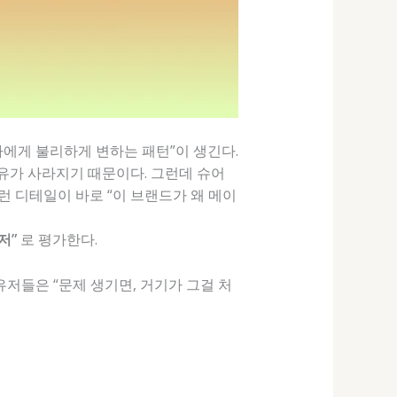
자에게 불리하게 변하는 패턴”이 생긴다.
유가 사라지기 때문이다. 그런데 슈어
런 디테일이 바로 “이 브랜드가 왜 메이
저”
로 평가한다.
유저들은 “문제 생기면, 거기가 그걸 처