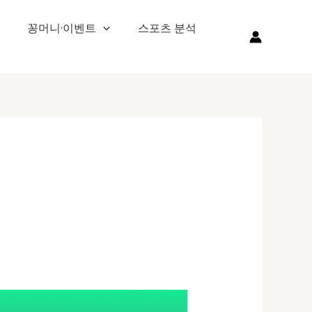
꽁머니·이벤트
스포츠 분석