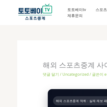
콘
텐
토토베이tv
스포츠
츠
제휴문의
로
건
너
뛰
기
해외 스포츠중계 사이
댓글 달기
/
Uncategorized
/ 글쓴이
e
해외 스포츠중계 먹튀 · 실제 제보 패턴