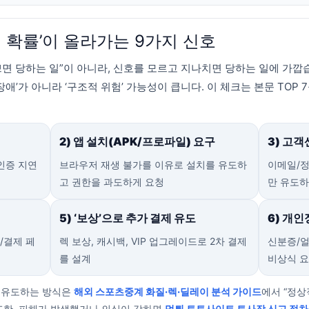
튀 확률’이 올라가는 9가지 신호
면 당하는 일”이 아니라, 신호를 모르고 지나치면 당하는 일에 가깝습
장애’가 아니라 ‘구조적 위험’ 가능성이 큽니다. 이 체크는 본문 TOP 
2) 앱 설치(APK/프로파일) 요구
3) 고객
인증 지연
브라우저 재생 불가를 이유로 설치를 유도하
이메일/정
고 권한을 과도하게 요청
만 유도하
5) ‘보상’으로 추가 결제 유도
6) 개인
/결제 페
렉 보상, 캐시백, VIP 업그레이드로 2차 결제
신분증/얼
를 설계
비상식 
 유도하는 방식은
해외 스포츠중계 화질·렉·딜레이 분석 가이드
에서 “정상
또한, 피해가 발생했거나 의심이 강하면
먹튀 토토사이트 토사장 신고 절차