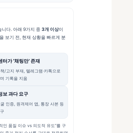
니다. 아래 9가지 중
3개 이상
이
7을 보기 전, 현재 상황을 빠르게 분
센터가 ‘채팅만’ 존재
책/고지 부재, 텔레그램·카톡으로
며 기록을 지움
정보 과다 요구
굴 인증, 원격제어 앱, 통장 사본 등
요구
적인 품질 이슈 vs 의도적 유도”를 구
의 증거 정리 순서를 그대로 적용하면