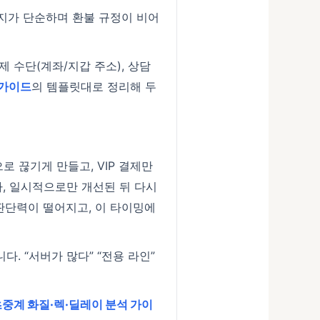
이지가 단순하며 환불 규정이 비어
제 수단(계좌/지갑 주소), 상담
 가이드
의 템플릿대로 정리해 두
로 끊기게 만들고, VIP 결제만
나, 일시적으로만 개선된 뒤 다시
 판단력이 떨어지고, 이 타이밍에
. “서버가 많다” “전용 라인”
중계 화질·렉·딜레이 분석 가이