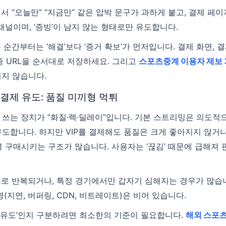
면서 “오늘만” “지금만” 같은 압박 문구가 과하게 붙고, 결제 페
채널이며, ‘증빙’이 남지 않는 형태로만 유도합니다.
 순간부터는 ‘해결’보다 ‘증거 확보’가 먼저입니다. 결제 화면, 결
종 URL을 순서대로 저장하세요. 그리고
스포츠중계 이용자 제보
리지 않습니다.
IP 결제 유도: 품질 미끼형 먹튀
쓰는 장치가 “화질·렉·딜레이”입니다. 기본 스트리밍은 의도적으
유도합니다. 하지만 VIP를 결제해도 품질은 크게 좋아지지 않거
복 구매시키는 구조가 많습니다. 사용자는 ‘끊김’ 때문에 급해져
으로 반복되거나, 특정 경기에서만 갑자기 심해지는 경우가 많습니다
(지연, 버퍼링, CDN, 비트레이트)은 비어 있습니다.
지 ‘유도’인지 구분하려면 최소한의 기준이 필요합니다.
해외 스포츠