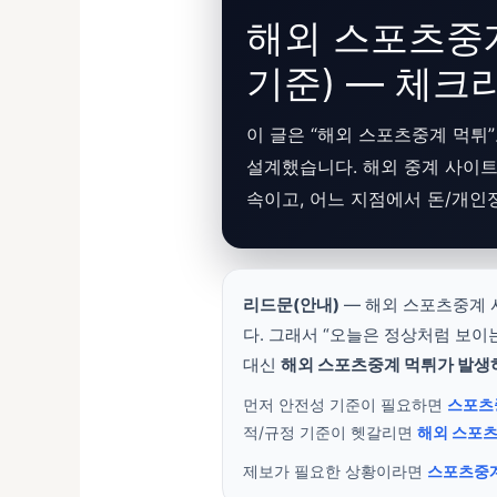
해외 스포츠중계
기준) — 체크
이 글은 “해외 스포츠중계 먹튀”
설계했습니다. 해외 중계 사이트
속이고, 어느 지점에서 돈/개인
리드문(안내)
— 해외 스포츠중계 
다. 그래서 “오늘은 정상처럼 보이
대신
해외 스포츠중계 먹튀가 발생
먼저 안전성 기준이 필요하면
스포츠
적/규정 기준이 헷갈리면
해외 스포츠
제보가 필요한 상황이라면
스포츠중계