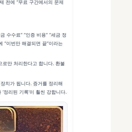
결제 전에 “무료 구간에서의 문제
 수수료” “인증 비용” “세금 정
에 “이번만 해결되면 끝”이라는
’으로만 처리한다고 합니다. 환불
장 장치가 됩니다. 증거를 정리해
 ‘정리된 기록’이 훨씬 강합니다.