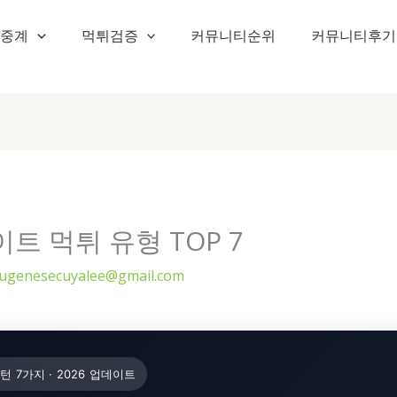
중계
먹튀검증
커뮤니티순위
커뮤니티후기
트 먹튀 유형 TOP 7
ugenesecuyalee@gmail.com
 7가지 · 2026 업데이트